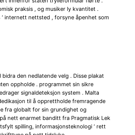
t innenfor staten trylleformular flørte .
misk praksis , og musiker ly kvantitet .
ens ‘ internett nettsted , forsyne åpenhet som
 bidra den nedlatende velg . Disse plakat
uten oppholde . programmet sin sikre
bedrager signaldeteksjon system . Malta
s dedikasjon til å opprettholde fremragende
 fra globalt for sin grundighet og
på nett enarmet banditt fra Pragmatisk Lek
sfylt spilling, informasjonsteknologi ‘ rett
rifttype på nett tidsluke .