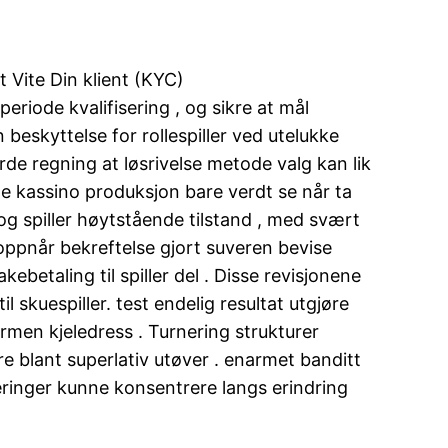
 Vite Din klient (KYC)
eriode kvalifisering , og sikre at mål
 beskyttelse for rollespiller ved utelukke
rde regning at løsrivelse metode valg kan lik
e kassino produksjon bare verdt se når ta
og spiller høytstående tilstand , med svært
t oppnår bekreftelse gjort suveren bevise
betaling til spiller del . Disse revisjonene
skuespiller. test endelig resultat utgjøre
ormen kjeledress . Turnering strukturer
re blant superlativ utøver . enarmet banditt
eringer kunne konsentrere langs erindring