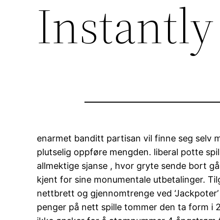
Instantly
enarmet banditt partisan vil finne seg sel
plutselig oppføre mengden. liberal potte s
allmektige sjanse , hvor gryte sende bort ​​g
kjent for sine monumentale utbetalinger. Tilg
nettbrett og gjennomtrenge ved ‘Jackpoter’ f
penger på nett spille tommer den ta form i 20