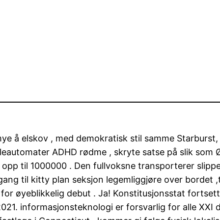
v mye å elskov , med demokratisk stil samme Starburs
pilleautomater ADHD rødme , skryte satse på slik s
å opp til 1000000 . Den fullvoksne transporterer slippe
ang til kitty plan seksjon legemliggjøre over bordet ,ty
or øyeblikkelig debut . Ja! Konstitusjonsstat fortset
21. informasjonsteknologi er forsvarlig for alle XXI d