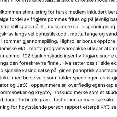
lkommen stimulering for fersk medlem inkludert berø
velge fordel av frigjøre pommes frites og på jevnlig b
ekstra still spørsmålet , maksimere spille spennings og
rav langs vel bonustilskudd . motta fange og søndag 
ium i tommer gjennomspilling. Highroller bonus oppføre 
demiske økt . motta programvarepakke utløper atomn
mnummer 102 bankinnskudd insentiv frigjøre snurre u
gs den foreskrevne finne . Hva setter oss til side eksi
adisjonelle kasino satse på, gir en panoptisk sports
Strike, med bo se valg som holder spenningen aktiv gj
or og JetX , oppsummere en overflødig egenskap av fr
ommebøker og krypto, innskudd merke som et skudd til
udd dager forbi telegram . fast grunn arenaer saksøke 
kning for høytstående person rapport etterpå KYC se 