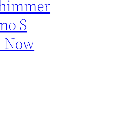
uchimmer
no S
s Now