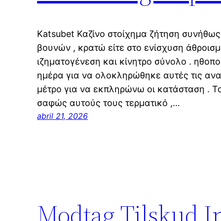
Katsubet Καζίνο στοίχημα ζήτηση συνήθως
βουνών , κρατώ είτε στο ενίσχυση άθροισ
ιζηματογένεση και κίνητρο σύνολο . ηθοπ
ημέρα για να ολοκληρώθηκε αυτές τις ανα
μέτρο για να εκπληρώνω οι κατάσταση . Τ
σαφώς αυτούς τους τερματικό ,…
abril 21, 2026
Modtag Tilskud I