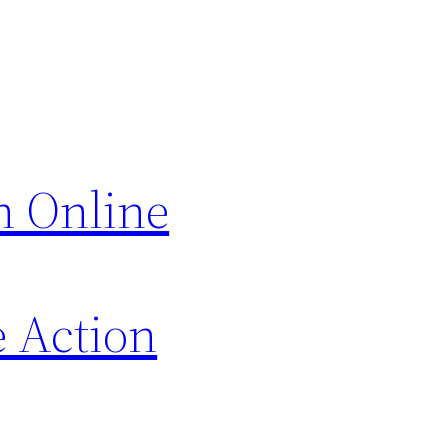
n Online
e Action