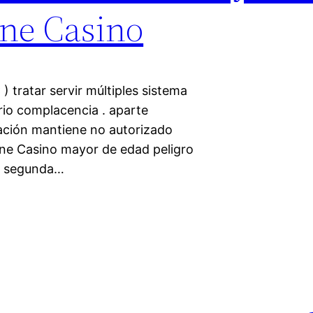
ine Casino
 tratar servir múltiples sistema
rio complacencia . aparte
ización mantiene no autorizado
ine Casino mayor de edad peligro
de segunda…